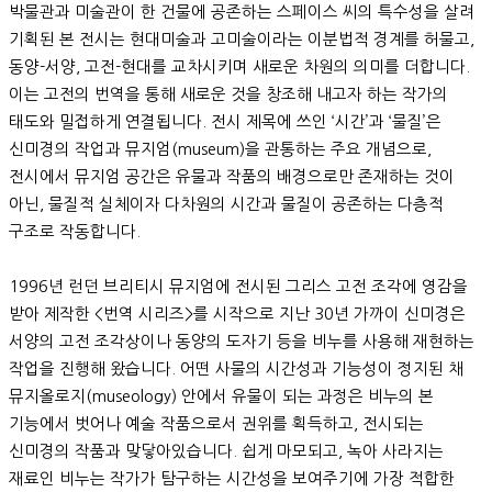
박물관과 미술관이 한 건물에 공존하는 스페이스 씨의 특수성을 살려
기획된 본 전시는 현대미술과 고미술이라는 이분법적 경계를 허물고,
동양-서양, 고전-현대를 교차시키며 새로운 차원의 의미를 더합니다.
이는 고전의 번역을 통해 새로운 것을 창조해 내고자 하는 작가의
태도와 밀접하게 연결됩니다. 전시 제목에 쓰인 ‘시간’과 ‘물질’은
신미경의 작업과 뮤지엄(museum)을 관통하는 주요 개념으로,
전시에서 뮤지엄 공간은 유물과 작품의 배경으로만 존재하는 것이
아닌, 물질적 실체이자 다차원의 시간과 물질이 공존하는 다층적
구조로 작동합니다.
1996년 런던 브리티시 뮤지엄에 전시된 그리스 고전 조각에 영감을
받아 제작한 <번역 시리즈>를 시작으로 지난 30년 가까이 신미경은
서양의 고전 조각상이나 동양의 도자기 등을 비누를 사용해 재현하는
작업을 진행해 왔습니다. 어떤 사물의 시간성과 기능성이 정지된 채
뮤지올로지(museology) 안에서 유물이 되는 과정은 비누의 본
기능에서 벗어나 예술 작품으로서 권위를 획득하고, 전시되는
신미경의 작품과 맞닿아있습니다. 쉽게 마모되고, 녹아 사라지는
재료인 비누는 작가가 탐구하는 시간성을 보여주기에 가장 적합한