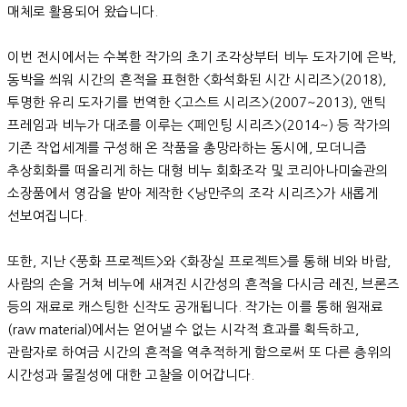
매체로 활용되어 왔습니다.
이번 전시에서는 수복한 작가의 초기 조각상부터 비누 도자기에 은박,
동박을 씌워 시간의 흔적을 표현한 <화석화된 시간 시리즈>(2018),
투명한 유리 도자기를 번역한 <고스트 시리즈>(2007~2013), 앤틱
프레임과 비누가 대조를 이루는 <페인팅 시리즈>(2014~) 등 작가의
기존 작업세계를 구성해 온 작품을 총망라하는 동시에, 모더니즘
추상회화를 떠올리게 하는 대형 비누 회화조각 및 코리아나미술관의
소장품에서 영감을 받아 제작한 <낭만주의 조각 시리즈>가 새롭게
선보여집니다.
또한, 지난 <풍화 프로젝트>와 <화장실 프로젝트>를 통해 비와 바람,
사람의 손을 거쳐 비누에 새겨진 시간성의 흔적을 다시금 레진, 브론즈
등의 재료로 캐스팅한 신작도 공개됩니다. 작가는 이를 통해 원재료
(raw material)에서는 얻어낼 수 없는 시각적 효과를 획득하고,
관람자로 하여금 시간의 흔적을 역추적하게 함으로써 또 다른 층위의
시간성과 물질성에 대한 고찰을 이어갑니다.