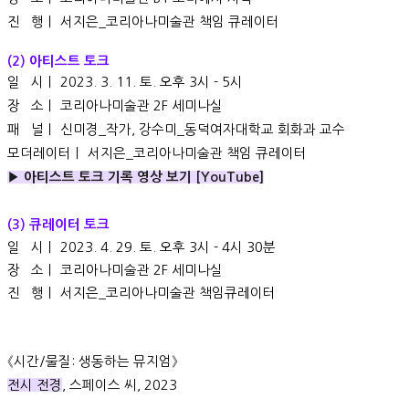
진 행｜ 서지은_코리아나미술관 책임 큐레이터
(2) 아티스트 토크
일
시｜ 2023. 3. 11
. 토. 오후 3시 - 5시
장 소｜ 코리아나
미술
관 2F 세미나실
패
널｜ 신미경_작가, 강수미_동덕여자대학교 회화과 교수
모더레이터｜ 서지은_코리아나
미술
관 책임 큐레이터
▶ 아티스트 토크 기록 영상 보기 [YouTube]
(3) 큐레이터 토크
일 시
｜
2023. 4
. 29. 토. 오후 3시 - 4시 30분
장 소
｜
코리아나미술관 2F 세미나실
진 행
｜
서지은_코리아나미술관 책임큐레이터
《
시간/물질: 생동하는 뮤지엄
》
전시 전경
, 스페이스 씨, 2023