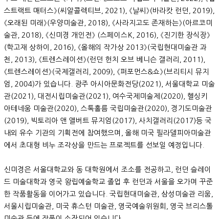
스트랙트 매터스》(씨알콜렉티브, 2021), 《날씨》(바라캇 런던, 2019),
《오래된 미래》(우양미술관, 2018), 《사라지고도 존재하는》(아르코미
술관, 2018), 《신미경 개인전》 (스페이스K, 2016), 《진기한 장식장》
(학고재 상하이, 2016), 《올해의 작가상 2013》(국립현대미술관 과
천, 2013), 《트렌스레이션》(런던 헌치 오브 베니슨 갤러리, 2011),
《트렌스레이션》(국제갤러리, 2009), 《퍼포먼스&쇼》(브리티시 뮤지
엄, 2004)가 있습니다. 광주 아시아문화전당(2021), 서울대학교 미술
관(2021), 대전시립미술관(2021), 여수국제미술제(2020), 헬싱키
아테네움 미술관(2020), 스톡홀름 국립미술관(2020), 경기도미술관
(2019), 빅토리아 앤 앨버트 뮤지엄(2017), 사치갤러리(2017)등 국
내외 유수 기관의 기획전에 참여했으며, 올해 미국 필라델피아미술관
에서 초대형 비누 조각상을 만드는 프로젝트를 선보일 예정입니다.
신미경은 서울대학교와 동 대학원에서 조소를 전공하고, 런던 슬레이
드 미술대학과 영국 왕립예술학교 졸업 후 런던과 서울을 오가며 꾸준
한 작품활동을 이어가고 있습니다. 국립현대미술관, 삼성미술관 리움,
서울시립미술관, 미국 휴스턴 미술관, 영국예술위원회, 영국 브리스톨
미술관 등에 작품이 소장되어 있습니다.