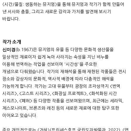
《시간/물질: 생동하는 뮤지엄》을 통해 뮤지엄과 작가가 함께 만들어
낸 서사와 충돌, 그리고 새로운 감각과 가치를 발견해 보시기
바랍니다.
작가 소개
신미경
(b.1967)은 뮤지엄의 유물 등 다양한 문화적 생산물을
일상적인 재료이자 쉽게 녹아 사라지는 속성을 지닌 비누를
이용해 번역하는 작업을 선보이며 '시간성'을 주요한
개념으로 다뤄왔습니다. 작가의 재해석을 통해 재현된 작품들은 전시
장소와 감상자의 문화적, 역사적 배경에 따라 다층적인 해석을
가능하게 합니다. 작가는 고대 유물부터 광장의 조각상까지 <번역
시리즈>, <고스트 시리즈>, <화장실 프로젝트>, <화석화된 시간
시리즈>, <폐허> 등 다양한 작품을 선보여왔으며, 최근에는 세라믹,
제스모나이트, 브론즈와 레진 등의 새로운 재료에 대한 탐구 또한
이어오고 있습니다.
주요 개인전으로는 《거석》(프린세스호프 국립도자박물관, 2022), 《앱