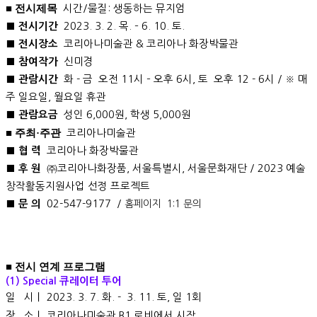
■ 전시제목
시간/물질: 생동하는 뮤지엄
2023. 3. 2. 목. – 6. 10. 토.
■ 전시기간
코리아나미술관 & 코리아나 화장박물관
■ 전시장소
신미경
■ 참여작가
화 - 금 오전 11시 – 오후 6시, 토 오후 12 - 6시 / ※ 매
■ 관람시간
주 일요일, 월요일 휴관
성인 6,000원, 학생 5,000원
■ 관람요금
■ 주최·주관
코리아나미술관
코리아나 화장박물관
■ 협 력
㈜코리아나화장품, 서울특별시, 서울문화재단 / 2023 예술
■ 후 원
창작활동지원사업 선정 프로젝트
02-547-9177 /
■ 문 의
홈페이지 1:1 문의
■ 전시 연계 프로그램
(1) Special 큐레이터 투어
일
시｜ 2023. 3. 7
. 화. - 3. 11. 토, 일 1회
장 소｜ 코리아나
미술
관 B1 로비에서 시작