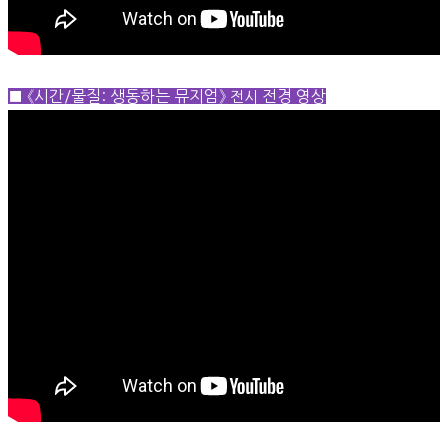
■
《시간/물질: 생동하는 뮤지엄》
전경 영상
전
시