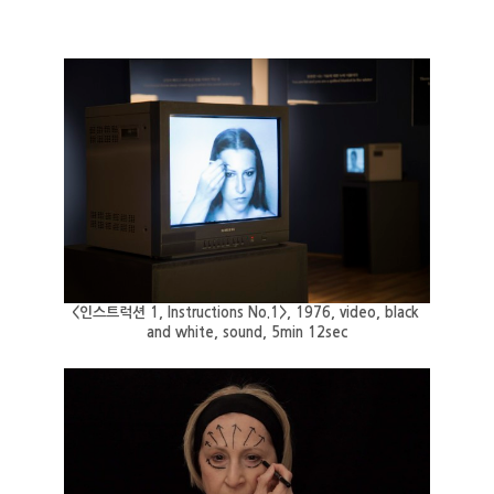
<인스트럭션 1, Instructions No.1>, 1976, video, black 
and white, sound, 5min 12sec