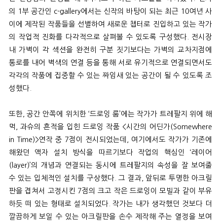
의
1
부 공간인
c-gallery
에서는 신작의 바탕이 되는 최근
10
여년 사
이에 제작된 작품들을 선별하여 새로운 챕터로 진입하고 있는 작가
의 작업적 진화를 다각적으로 살펴볼 수 있도록 구성했다
.
전시장
내 가벽이 각 섹션을 완전히 구분 짓기보다는 가벽의 교차지점에
통로를 내어 벽색의 연결 등을 통해 서로 유기적으로 연결되면서도
각각의 작품에 집중할 수 있는 짜임새 있는 공간이 될 수 있도록 조
성했다
.
또한
,
공간 안쪽에 위치한
‘
드로잉 룸
’
에는 작가가 트레팔지 위에 해
먹
,
과슈의 흔적을 입힌 드로잉 작품
<
시간의 어딘가
(Somewhere
in Time)>
연작 중
7
점이 전시되었는데
,
여기에서도 작가가 기존에
해왔던 액자 설치 방식을 따르기보다 작업의 핵심인
‘
레이어
(layer)’
의 개념과 연결되는 동시에 트레팔지의 속성을 잘 보여줄
수 있는 입체적인 설치를 구상했다
.
그 결과
,
앞뒤로 투명한 아크릴
판을 겹쳐서 고정시킨
7
점의 크고 작은 드로잉이 모빌과 같이 부유
하듯 떠 있는 형태로 설치되었다
.
작가는 내가 생각했던 것보다 더
깔끔하게 보일 수 있는 아크릴판을 손수 제작해 주는 열정을 보여