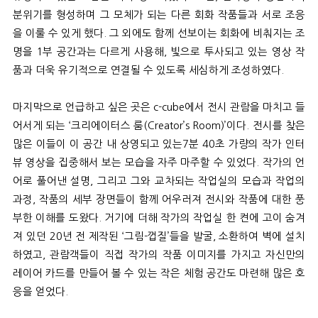
분위기를 형성하며 그 모체가 되는 다른 회화 작품들과 서로 조응
을 이룰 수 있게 했다
.
그 외에도 함께 선보이는 회화에 비춰지는 조
명을
1
부 공간과는 다르게 사용해
,
빛으로 투사되고 있는 영상 작
품과 더욱 유기적으로 연결될 수 있도록 세심하게 조성하였다
.
마지막으로 언급하고 싶은 곳은
c-cube
에서 전시 관람을 마치고 들
어서게 되는
‘
크리에이터스 룸
(Creator’s Room)’
이다
.
전시를 찾은
많은 이들이 이 공간 내 상영되고 있는
7
분
40
초 가량의 작가 인터
뷰 영상을 집중해서 보는 모습을 자주 마주할 수 있었다
.
작가의 언
어로 풀어낸 설명
,
그리고 그와 교차되는 작업실의 모습과 작업의
과정
,
작품의 세부 장면들이 함께 어우러져 전시와 작품에 대한 풍
부한 이해를 도왔다
.
거기에 더해 작가의 작업실 한 켠에 고이 숨겨
져 있던
20
년 전 제작된
‘
그림
-
껍질
’
들을 발굴
,
소환하여 벽에 설치
하였고
,
관람객들이 직접 작가의 작품 이미지를 가지고 자신만의
레이어 카드를 만들어 볼 수 있는 작은 체험 공간도 마련해 많은 호
응을 얻었다
.