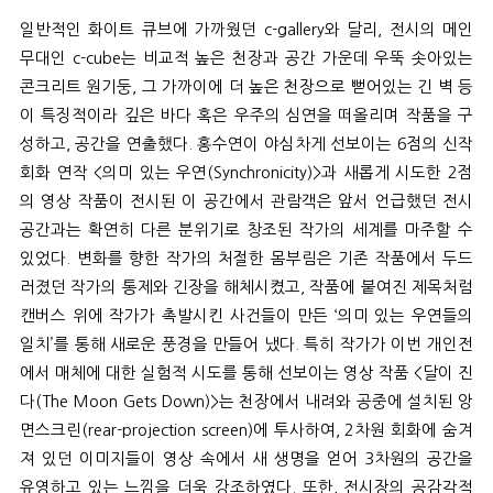
일반적인 화이트 큐브에 가까웠던
c-gallery
와 달리
,
전시의 메인
무대인
c-cube
는 비교적 높은 천장과 공간 가운데 우뚝 솟아있는
콘크리트 원기둥
,
그 가까이에 더 높은 천장으로 뻗어있는 긴 벽 등
이 특징적이라 깊은 바다 혹은 우주의 심연을 떠올리며 작품을 구
성하고
,
공간을 연출했다
.
홍수연이 야심차게 선보이는
6
점의 신작
회화 연작
<
의미 있는 우연
(Synchronicity)>
과 새롭게 시도한
2
점
의 영상 작품이 전시된 이 공간에서 관람객은 앞서 언급했던 전시
공간과는 확연히 다른 분위기로 창조된 작가의 세계를 마주할 수
있었다
.
변화를 향한 작가의 처절한 몸부림은 기존 작품에서 두드
러졌던 작가의 통제와 긴장을 해체시켰고
,
작품에 붙여진 제목처럼
캔버스 위에 작가가 촉발시킨 사건들이 만든
‘
의미 있는 우연들의
일치
’
를 통해 새로운 풍경을 만들어 냈다
.
특히 작가가 이번 개인전
에서 매체에 대한 실험적 시도를 통해 선보이는 영상 작품
<
달이 진
다
(The Moon Gets Down)>
는 천장에서 내려와 공중에 설치된 앙
면스크린
(rear-projection screen)
에 투사하여
, 2
차원 회화에 숨겨
져 있던 이미지들이 영상 속에서 새 생명을 얻어
3
차원의 공간을
유영하고 있는 느낌을 더욱 강조하였다
.
또한
,
전시장의 공감각적