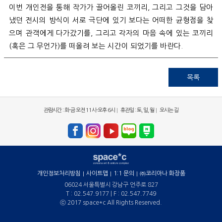
이번 개인전을 통해 작가가 끌어올린 코끼리
,
그리고 그것을 담아
냈던 전시의 방식이 서로 극단에 있기 보다는 어떠한 균형점을 찾
으며 관객에게 다가갔기를
,
그리고 각자의 마음 속에 있는 코끼리
(
혹은 그 무언가
)
를 떠올려 보는 시간이 되었기를 바란다
.
목록
관람시간 : 화-금 오전 11시-오후 6시
휴관일 : 토, 일, 월
오시는 길
개인정보처리방침
사이트맵
1:1 문의
㈜코리아나 화장품
06024 서울특별시 강남구 언주로 827
T : 02.547.9177 | F : 02.547.7749
ⓒ 2017 space*c All Rights Reserved.