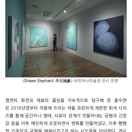
〈Drawn Elephant: 추상抽象〉
코리아나미술관 전시 전경
평면의 화면과 재료의 물성을 지속적으로 탐구해 온 홍수연
은
2010
년경부터 작품에 쓰이는 색을 과감하게 제한한 회색 시리
즈를 통해 공간이나 형태
,
서로의 관계가 만들어내는 균형과 긴장
감 등을 더욱 예민하게 조정하면서 변화를 만들어냈고
,
이후 팽팽
한 긴장감과 균형을 해체시키고자 하는 시도들을 이어왔다
.
전시