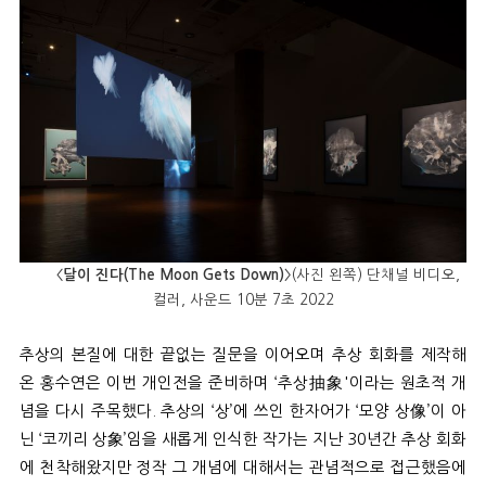
〈달이 진다(The Moon Gets Down)〉
(사진 왼쪽) 단채널 비디오,
컬러, 사운드 10분 7초 2022
추상의 본질에 대한 끝없는 질문을 이어오며 추상 회화를 제작해
온 홍수연은 이번 개인전을 준비하며
‘
추상抽象
'
이라는 원초적 개
념을 다시 주목했다
.
추상의
‘
상
’
에 쓰인 한자어가
‘
모양 상像
’
이 아
닌
‘
코끼리 상象
’
임을 새롭게 인식한 작가는 지난
30
년간 추상 회화
에 천착해왔지만 정작 그 개념에 대해서는 관념적으로 접근했음에