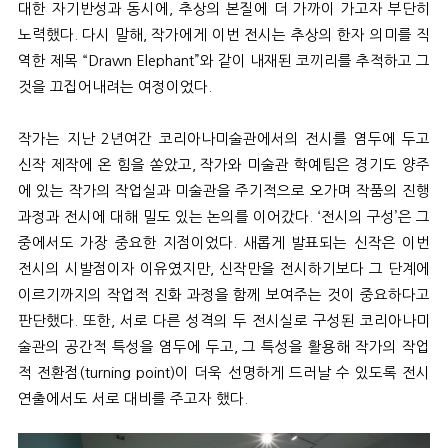
대한 자기반성과 동시에
,
추상의 본
질에 더 가까이 가고자 부단히
노력했다
.
다시 말해
,
작가에게 이번 전시는 추상의 한자 의미를 직
역한 제목
“Drawn Elephant”
와 같이 내재된 코끼리를 추적하고 그
것을 끄집어내려는 여정이었다
.
작가는 지난
2
년여간 코리아나미술관에서의 전시를 염두에 두고
신작 제작에 온 힘을 쏟았고
,
작가와 미술관 학예팀은 경기도 양주
에 있는 작가의 작업실과 미술관을 주기적으로 오가며 작품의 진행
과정과 전시에 대해 밀도 있는 논의를 이어갔다
. ‘
전시의 구성
’
은 그
중에서도 가장 중요한 지점이었다
.
새롭게 발표되는 신작은 이번
전시의 시발점이자 이유였지만
,
신작만을 전시하기보다 그 단계에
이르기까지의 작업적 진화 과정을 함께 보여주는 것이 중요하다고
판단했다
.
또한
,
서로 다른 성격의 두 전시실로 구성된 코리아나미
술관의 공간적 특성을 염두에 두고
,
그 특성을 활용해 작가의 작업
적 전환점
(turning point)
이 더욱 선명하게 드러날 수 있도록 전시
연출에서도 서로 대비를 주고자 했다
.