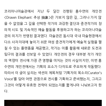
코리아나미술관에서 지난 두 달간 진행된 홍수연의 개인전
<Drawn Elephant:
추상 抽象
>
은 가보지 않은 길
,
그러나 가지 않
을 수 없었을 그 길을 선택한 작가의 과감한 결단과 중견작가의 창
의적 시도 및 지속적인 예술 활동을 후원하고자 하는 코리아나미술
관의 의지가 반영된 결과였다
.
미술관은 동시대 국내 미술현장에서
다소 사각지대에 놓이기 쉬운 여성 중견작가에게 예술적 실험을 펼
칠 수 있는 플랫폼을 제공했고
,
작가는 이를 활용해 새로운 도전과
탐구의 결과를 선보일 수 있었다
.
개인전의 경우 대부분 작가 개인
의 역량이 전시에 가장 큰 영향을 미치는 것이 사실이지만
,
이번 홍
수연의 개인전에서는 기획의 요소가 다각도로 주요하게 작동했다
.
따라서 이 글이 실리는 섹션의 제목처럼
‘
기획자의 목소리
Curator’s
Voice’
를 담아 어떤 관점으로 전시를 기획하고 준비했는지
,
그리고
그것이 어떻게 유효한 전략이 되었는지를 짧게나마 나눠보고자 한
다
.